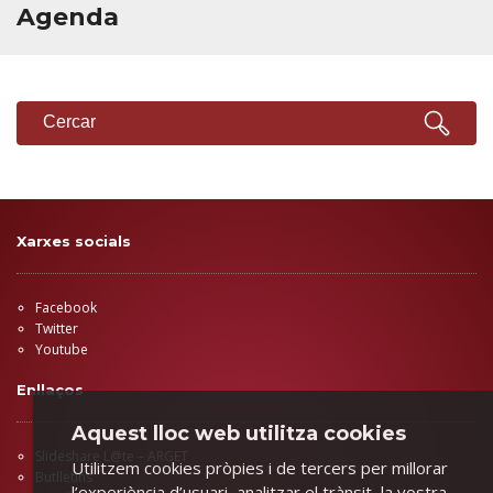
Agenda
CERCADOR
Cercar
Xarxes socials
Facebook
Twitter
Youtube
Enllaços
Aquest lloc web utilitza cookies
Slideshare L@te – ARGET
Utilitzem cookies pròpies i de tercers per millorar
Butlletins
l’experiència d’usuari, analitzar el trànsit, la vostra