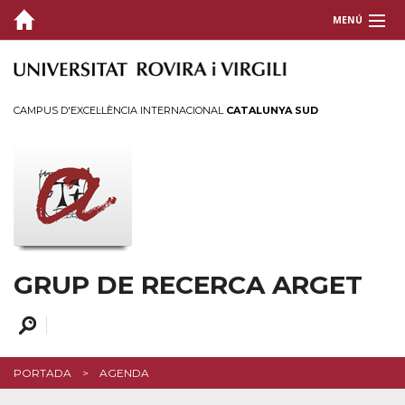
MENÚ
GRUP
RECERCA
CAMPUS D'EXCEL·LÈNCIA INTERNACIONAL
CATALUNYA SUD
PROJECTES
DIVULGACIÓ
Agenda
Notícies
GRUP DE RECERCA ARGET
CONTACTE
PORTADA
AGENDA