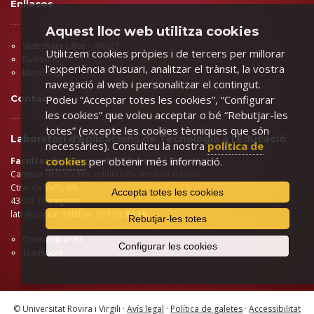
Enllaços
Aquest lloc web utilitza cookies
Slideshare L@te – ARGET
Utilitzem cookies pròpies i de tercers per millorar
Butlletins
l’experiència d’usuari, analitzar el trànsit, la vostra
Mendeley
navegació al web i personalitzar el contingut.
Contacte
Podeu “Acceptar totes les cookies”, “Configurar
les cookies” que voleu acceptar o bé “Rebutjar-les
totes” (excepte les cookies tècniques que són
Laboratori d'Aplicacions de Tecnologia a l'Educació
necessàries). Consulteu la nostra
política de
cookies
per obtenir més informació.
Facultat de Ciències de l'Educació i Psicologia
Campus Sescelades, edifici N0 – Ventura Gassol
Ctra. de Valls, s/n
Accepta totes les cookies
43007 Tarragona
late@urv.cat
Telèfon: 977 55
84 66
Rebutjar-les totes
Com arribar-hi
Configurar les cookies
Transport
© Universitat Rovira i Virgili ·
Avís legal
·
Política de galetes
·
Accessibilitat