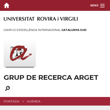
MENÚ
GRUP
RECERCA
CAMPUS D'EXCEL·LÈNCIA INTERNACIONAL
CATALUNYA SUD
PROJECTES
DIVULGACIÓ
Agenda
Notícies
GRUP DE RECERCA ARGET
CONTACTE
PORTADA
AGENDA