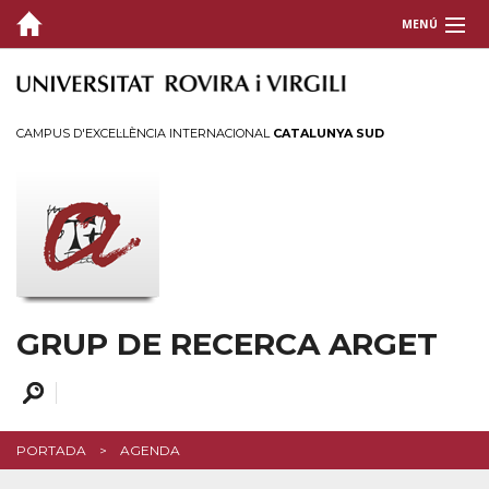
MENÚ
GRUP
RECERCA
CAMPUS D'EXCEL·LÈNCIA INTERNACIONAL
CATALUNYA SUD
PROJECTES
DIVULGACIÓ
Agenda
Notícies
GRUP DE RECERCA ARGET
CONTACTE
PORTADA
AGENDA