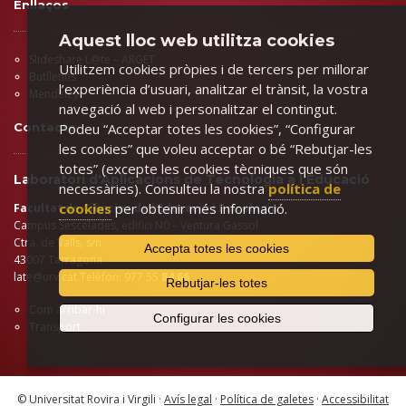
Enllaços
Aquest lloc web utilitza cookies
Slideshare L@te – ARGET
Utilitzem cookies pròpies i de tercers per millorar
Butlletins
l’experiència d’usuari, analitzar el trànsit, la vostra
Mendeley
navegació al web i personalitzar el contingut.
Contacte
Podeu “Acceptar totes les cookies”, “Configurar
les cookies” que voleu acceptar o bé “Rebutjar-les
totes” (excepte les cookies tècniques que són
Laboratori d'Aplicacions de Tecnologia a l'Educació
necessàries). Consulteu la nostra
política de
cookies
per obtenir més informació.
Facultat de Ciències de l'Educació i Psicologia
Campus Sescelades, edifici N0 – Ventura Gassol
Ctra. de Valls, s/n
Accepta totes les cookies
43007 Tarragona
late@urv.cat
Telèfon: 977 55
84 66
Rebutjar-les totes
Com arribar-hi
Configurar les cookies
Transport
© Universitat Rovira i Virgili ·
Avís legal
·
Política de galetes
·
Accessibilitat