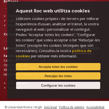
Enllaços
Aquest lloc web utilitza cookies
Slideshare L@te – ARGET
Utilitzem cookies pròpies i de tercers per millorar
Butlletins
l’experiència d’usuari, analitzar el trànsit, la vostra
Mendeley
navegació al web i personalitzar el contingut.
Contacte
Podeu “Acceptar totes les cookies”, “Configurar
les cookies” que voleu acceptar o bé “Rebutjar-les
totes” (excepte les cookies tècniques que són
Laboratori d'Aplicacions de Tecnologia a l'Educació
necessàries). Consulteu la nostra
política de
cookies
per obtenir més informació.
Facultat de Ciències de l'Educació i Psicologia
Campus Sescelades, edifici N0 – Ventura Gassol
Ctra. de Valls, s/n
Accepta totes les cookies
43007 Tarragona
late@urv.cat
Telèfon: 977 55
84 66
Rebutjar-les totes
Com arribar-hi
Configurar les cookies
Transport
© Universitat Rovira i Virgili ·
Avís legal
·
Política de galetes
·
Accessibilitat