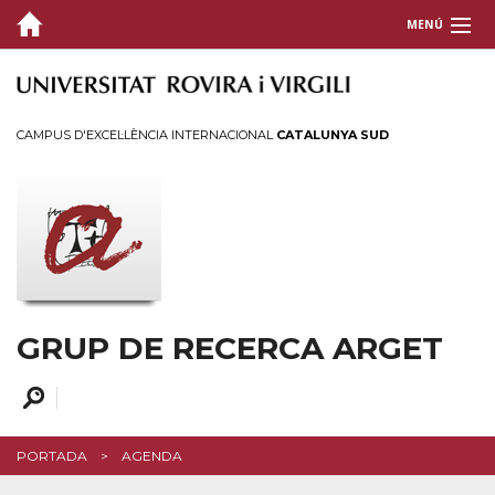
MENÚ
GRUP
RECERCA
CAMPUS D'EXCEL·LÈNCIA INTERNACIONAL
CATALUNYA SUD
PROJECTES
DIVULGACIÓ
Agenda
Notícies
GRUP DE RECERCA ARGET
CONTACTE
PORTADA
AGENDA