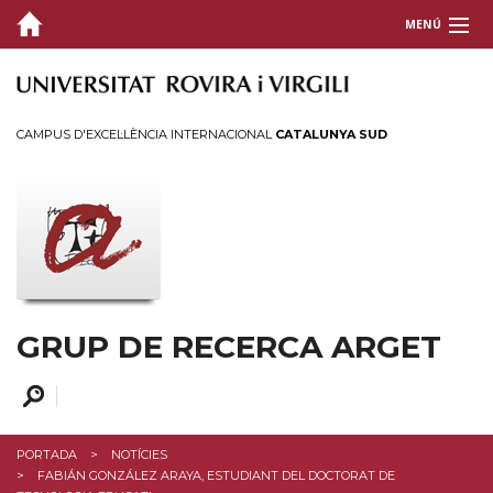
MENÚ
GRUP
RECERCA
CAMPUS D'EXCEL·LÈNCIA INTERNACIONAL
CATALUNYA SUD
PROJECTES
DIVULGACIÓ
Agenda
Notícies
GRUP DE RECERCA ARGET
CONTACTE
PORTADA
NOTÍCIES
FABIÁN GONZÁLEZ ARAYA, ESTUDIANT DEL DOCTORAT DE