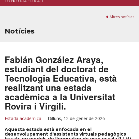
TECNOLOGIA EDUCATI...
Altres notícies
Notícies
Fabián González Araya,
estudiant del doctorat de
Tecnologia Educativa, està
realitzant una estada
acadèmica a la Universitat
Rovira i Virgili.
Estada acadèmica
-
Dilluns, 12 de gener de 2026
Aquesta estada està enfocada en el
desenvolupament d'assistents virtuals pedagògics
basats en models de llenguatge de gran escala (LLM).