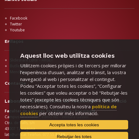
Facebook
Twitter
Youtube
Enllaços
Aquest lloc web utilitza cookies
Slideshare L@te – ARGET
Utilitzem cookies pròpies i de tercers per millorar
Butlletins
l’experiència d’usuari, analitzar el trànsit, la vostra
Mendeley
navegació al web i personalitzar el contingut.
Contacte
Podeu “Acceptar totes les cookies”, “Configurar
les cookies” que voleu acceptar o bé “Rebutjar-les
totes” (excepte les cookies tècniques que són
Laboratori d'Aplicacions de Tecnologia a l'Educació
necessàries). Consulteu la nostra
política de
Facultat de Ciències de l'Educació i Psicologia
cookies
per obtenir més informació.
Campus Sescelades, edifici N0 – Ventura Gassol
Ctra. de Valls, s/n
Accepta totes les cookies
43007 Tarragona
late@urv.cat
Telèfon: 977 55
84 66
Rebutjar-les totes