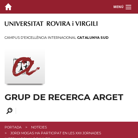
MENÚ
GRUP
RECERCA
CAMPUS D'EXCEL·LÈNCIA INTERNACIONAL
CATALUNYA SUD
PROJECTES
DIVULGACIÓ
Agenda
Notícies
GRUP DE RECERCA ARGET
CONTACTE
PORTADA
NOTÍCIES
JORDI MOGAS HA PARTICIPAT EN LES XXII JORNADES