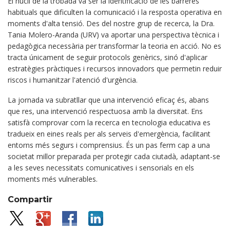
El nucli de la trobada va ser la identificació de les barreres
habituals que dificulten la comunicació i la resposta operativa en
moments d'alta tensió. Des del nostre grup de recerca, la Dra.
Tania Molero-Aranda (URV) va aportar una perspectiva tècnica i
pedagògica necessària per transformar la teoria en acció. No es
tracta únicament de seguir protocols genèrics, sinó d'aplicar
estratègies pràctiques i recursos innovadors que permetin reduir
riscos i humanitzar l'atenció d'urgència.
La jornada va subratllar que una intervenció eficaç és, abans
que res, una intervenció respectuosa amb la diversitat. Ens
satisfà comprovar com la recerca en tecnologia educativa es
tradueix en eines reals per als serveis d'emergència, facilitant
entorns més segurs i comprensius. És un pas ferm cap a una
societat millor preparada per protegir cada ciutadà, adaptant-se
a les seves necessitats comunicatives i sensorials en els
moments més vulnerables.
Compartir