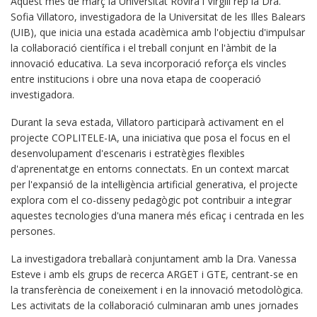
Aquest mes de març la Universitat Rovira i Virgili rep la Dra.
Sofia Villatoro, investigadora de la Universitat de les Illes Balears
(UIB), que inicia una estada acadèmica amb l'objectiu d'impulsar
la col·laboració científica i el treball conjunt en l'àmbit de la
innovació educativa. La seva incorporació reforça els vincles
entre institucions i obre una nova etapa de cooperació
investigadora.
Durant la seva estada, Villatoro participarà activament en el
projecte COPLITELE-IA, una iniciativa que posa el focus en el
desenvolupament d'escenaris i estratègies flexibles
d'aprenentatge en entorns connectats. En un context marcat
per l'expansió de la intel·ligència artificial generativa, el projecte
explora com el co-disseny pedagògic pot contribuir a integrar
aquestes tecnologies d'una manera més eficaç i centrada en les
persones.
La investigadora treballarà conjuntament amb la Dra. Vanessa
Esteve i amb els grups de recerca ARGET i GTE, centrant-se en
la transferència de coneixement i en la innovació metodològica.
Les activitats de la col·laboració culminaran amb unes jornades