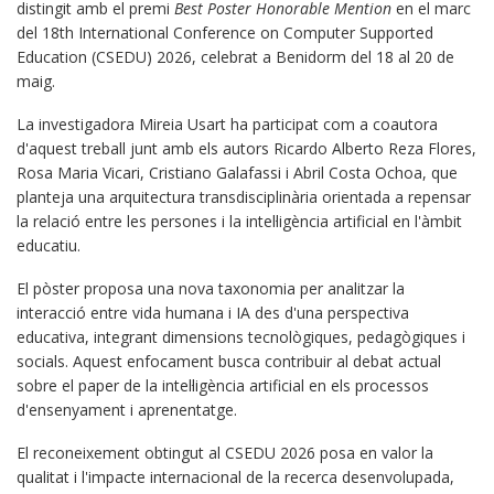
distingit amb el premi
Best Poster Honorable Mention
en el marc
del 18th International Conference on Computer Supported
Education (CSEDU) 2026, celebrat a Benidorm del 18 al 20 de
maig.
La investigadora Mireia Usart ha participat com a coautora
d'aquest treball junt amb els autors Ricardo Alberto Reza Flores,
Rosa Maria Vicari, Cristiano Galafassi i Abril Costa Ochoa, que
planteja una arquitectura transdisciplinària orientada a repensar
la relació entre les persones i la intel·ligència artificial en l'àmbit
educatiu.
El pòster proposa una nova taxonomia per analitzar la
interacció entre vida humana i IA des d'una perspectiva
educativa, integrant dimensions tecnològiques, pedagògiques i
socials. Aquest enfocament busca contribuir al debat actual
sobre el paper de la intel·ligència artificial en els processos
d'ensenyament i aprenentatge.
El reconeixement obtingut al CSEDU 2026 posa en valor la
qualitat i l'impacte internacional de la recerca desenvolupada,