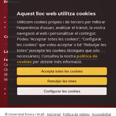
Enllaços
Aquest lloc web utilitza cookies
Slideshare L@te – ARGET
Utilitzem cookies pròpies i de tercers per millorar
Butlletins
l’experiència d’usuari, analitzar el trànsit, la vostra
Mendeley
navegació al web i personalitzar el contingut.
Contacte
Podeu “Acceptar totes les cookies”, “Configurar
les cookies” que voleu acceptar o bé “Rebutjar-les
totes” (excepte les cookies tècniques que són
Laboratori d'Aplicacions de Tecnologia a l'Educació
necessàries). Consulteu la nostra
política de
Facultat de Ciències de l'Educació i Psicologia
cookies
per obtenir més informació.
Campus Sescelades, edifici N0 – Ventura Gassol
Ctra. de Valls, s/n
Accepta totes les cookies
43007 Tarragona
late@urv.cat
Telèfon: 977 55
84 66
Rebutjar-les totes
Com arribar-hi
Configurar les cookies
Transport
© Universitat Rovira i Virgili ·
Avís legal
·
Política de galetes
·
Accessibilitat