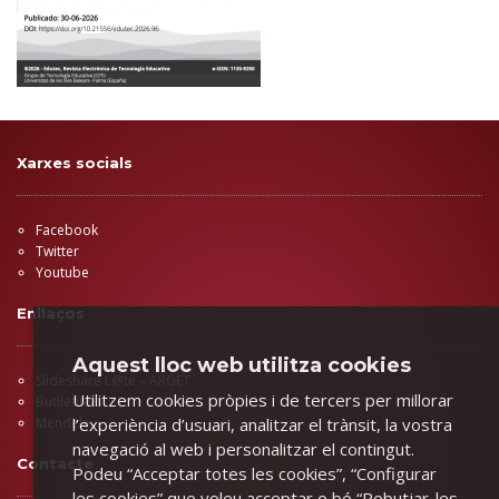
Xarxes socials
Facebook
Twitter
Youtube
Enllaços
Aquest lloc web utilitza cookies
Slideshare L@te – ARGET
Utilitzem cookies pròpies i de tercers per millorar
Butlletins
l’experiència d’usuari, analitzar el trànsit, la vostra
Mendeley
navegació al web i personalitzar el contingut.
Contacte
Podeu “Acceptar totes les cookies”, “Configurar
les cookies” que voleu acceptar o bé “Rebutjar-les