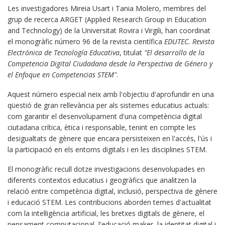
Les investigadores Mireia Usart i Tania Molero, membres del
grup de recerca ARGET (Applied Research Group in Education
and Technology) de la Universitat Rovira i Virgili, han coordinat
el monogràfic número 96 de la revista científica
EDUTEC. Revista
Electrónica de Tecnología Educativa
, titulat
"El desarrollo de la
Competencia Digital Ciudadana desde la Perspectiva de Género y
el Enfoque en Competencias STEM"
.
Aquest número especial neix amb l'objectiu d'aprofundir en una
qüestió de gran rellevància per als sistemes educatius actuals:
com garantir el desenvolupament d'una competència digital
ciutadana crítica, ètica i responsable, tenint en compte les
desigualtats de gènere que encara persisteixen en l'accés, l'ús i
la participació en els entorns digitals i en les disciplines STEM.
El monogràfic recull dotze investigacions desenvolupades en
diferents contextos educatius i geogràfics que analitzen la
relació entre competència digital, inclusió, perspectiva de gènere
i educació STEM. Les contribucions aborden temes d'actualitat
com la intel·ligència artificial, les bretxes digitals de gènere, el
pensament computacional, l'educació maker, la identitat digital i