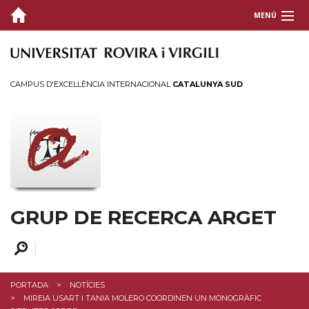
MENÚ
GRUP
RECERCA
CAMPUS D'EXCEL·LÈNCIA INTERNACIONAL
CATALUNYA SUD
PROJECTES
DIVULGACIÓ
Agenda
Notícies
GRUP DE RECERCA ARGET
CONTACTE
PORTADA
NOTÍCIES
MIREIA USART I TANIA MOLERO COORDINEN UN MONOGRÀFIC