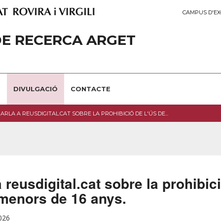
CAMPUS D'EX
E RECERCA ARGET
S
DIVULGACIÓ
CONTACTE
ARLA A REUSDIGITAL.CAT SOBRE LA PROHIBICIÓ DE L'ÚS DE...
 reusdigital.cat sobre la prohibici
 menors de 16 anys.
026