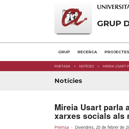
GRUP D
GRUP
RECERCA
PROJECTE
PORTADA
NOTÍCIES
MIREIA USART P
Notícies
Mireia Usart parla a
xarxes socials als
Premsa
-
Divendres, 20 de febrer de 2