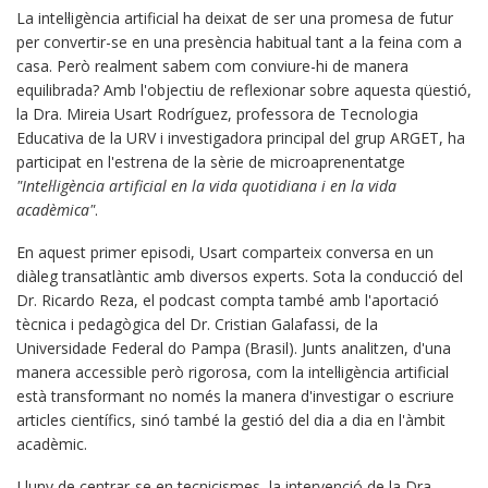
La intel·ligència artificial ha deixat de ser una promesa de futur
per convertir-se en una presència habitual tant a la feina com a
casa. Però realment sabem com conviure-hi de manera
equilibrada? Amb l'objectiu de reflexionar sobre aquesta qüestió,
la Dra. Mireia Usart Rodríguez, professora de Tecnologia
Educativa de la URV i investigadora principal del grup ARGET, ha
participat en l'estrena de la sèrie de microaprenentatge
"Intel·ligència artificial en la vida quotidiana i en la vida
acadèmica"
.
En aquest primer episodi, Usart comparteix conversa en un
diàleg transatlàntic amb diversos experts. Sota la conducció del
Dr. Ricardo Reza, el podcast compta també amb l'aportació
tècnica i pedagògica del Dr. Cristian Galafassi, de la
Universidade Federal do Pampa (Brasil). Junts analitzen, d'una
manera accessible però rigorosa, com la intel·ligència artificial
està transformant no només la manera d'investigar o escriure
articles científics, sinó també la gestió del dia a dia en l'àmbit
acadèmic.
Lluny de centrar-se en tecnicismes, la intervenció de la Dra.