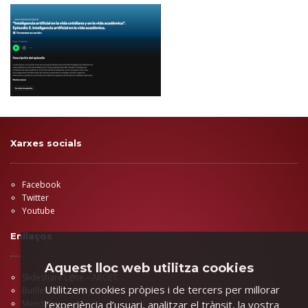
Xarxes socials
Facebook
Twitter
Youtube
Enllaços
Aquest lloc web utilitza cookies
Slideshare L@te – ARGET
Utilitzem cookies pròpies i de tercers per millorar
Butlletins
l’experiència d’usuari, analitzar el trànsit, la vostra
Mendeley