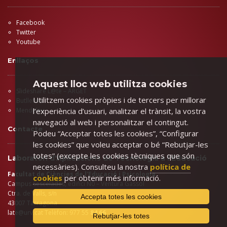
Facebook
Twitter
Youtube
Enllaços
Aquest lloc web utilitza cookies
Slideshare L@te – ARGET
Utilitzem cookies pròpies i de tercers per millorar
Butlletins
l’experiència d’usuari, analitzar el trànsit, la vostra
Mendeley
navegació al web i personalitzar el contingut.
Contacte
Podeu “Acceptar totes les cookies”, “Configurar
les cookies” que voleu acceptar o bé “Rebutjar-les
totes” (excepte les cookies tècniques que són
Laboratori d'Aplicacions de Tecnologia a l'Educació
necessàries). Consulteu la nostra
política de
Facultat de Ciències de l'Educació i Psicologia
cookies
per obtenir més informació.
Campus Sescelades, edifici N0 – Ventura Gassol
Ctra. de Valls, s/n
Accepta totes les cookies
43007 Tarragona
late@urv.cat
Telèfon: 977 55
84 66
Rebutjar-les totes