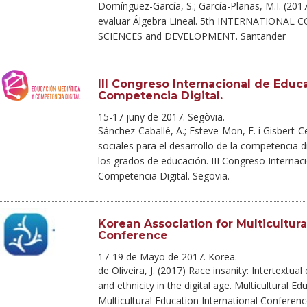
Domínguez-García, S.; García-Planas, M.I. (201
evaluar Álgebra Lineal. 5th INTERNATIONA
SCIENCES and DEVELOPMENT. Santander
III Congreso Internacional de Educ
Competencia Digital.
15-17 juny de 2017. Segòvia.
Sánchez-Caballé, A.; Esteve-Mon, F. i Gisbert-C
sociales para el desarrollo de la competencia di
los grados de educación. III Congreso Internac
Competencia Digital. Segovia.
Korean Association for Multicultura
Conference
17-19 de Mayo de 2017. Korea.
de Oliveira, J. (2017) Race insanity: Intertextual
and ethnicity in the digital age. Multicultural E
Multicultural Education International Conferenc