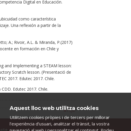
Competencia Digital en Educación.
 ubicuidad como característica
aje. Una reflexión a partir de la
netto; A.; Rivoir, A.L. & Miranda, P.(2017)
ocente en formación en Chile y
ning and Implementing a STEAM lesson:
ctory Scratch lesson. (Presentació de
EC 2017. Edutec 2017. Chile.
a CDD. Edutec 2017. Chile.
Aquest lloc web utilitza cookies
Pujar
Utilitzem cookies pròpies i de tercers per millorar
l’experiència d’usuari, analitzar el trànsit, la vostra
navegació al web i personalitzar el contingut. Podeu
acte