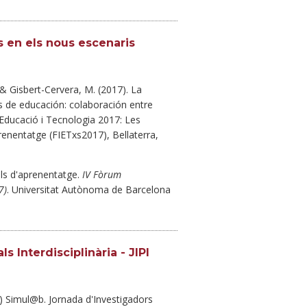
s en els nous escenaris
 Gisbert-Cervera, M. (2017). La
s de educación: colaboración entre
'Educació i Tecnologia 2017: Les
renentatge (FIETxs2017), Bellaterra,
als d'aprenentatge.
IV Fòrum
7)
. Universitat Autònoma de Barcelona
 Interdisciplinària - JIPI
 Simul@b. Jornada d'Investigadors