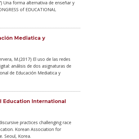
7) Una forma alternativa de enseñar y
L CONGRESS of EDUCATIONAL
ación Mediatica y
ervera, M.(2017) El uso de las redes
gital: análisis de dos asignaturas de
ional de Educación Mediatica y
l Education International
 discursive practices challenging race
ducation. Korean Association for
e. Seoul, Korea.