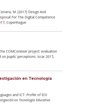
Cervera, M. (2017) Design And
roposal For The Digital Competence
017
, Copenhague.
 The COMConéixer project: evaluation
on pupils' perceptions. Iscar 2017,
vestigación en Tecnología
nguages and ICT: Profile of EOI
estigación en Tecnología Educativa