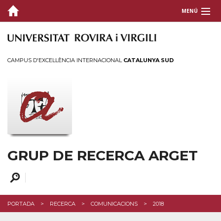
MENÚ
GRUP
RECERCA
CAMPUS D'EXCEL·LÈNCIA INTERNACIONAL
CATALUNYA SUD
Eixos de Recerca
Publicacions
Comunicacions
Tesis Doctorals
Memòries
GRUP DE RECERCA ARGET
PROJECTES
DIVULGACIÓ
CONTACTE
PORTADA
RECERCA
COMUNICACIONS
2018