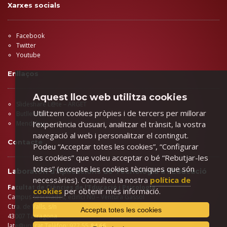
Xarxes socials
Facebook
Twitter
Youtube
Enllaços
Aquest lloc web utilitza cookies
Slideshare L@te – ARGET
Utilitzem cookies pròpies i de tercers per millorar
Butlletins
l’experiència d’usuari, analitzar el trànsit, la vostra
Mendeley
navegació al web i personalitzar el contingut.
Contacte
Podeu “Acceptar totes les cookies”, “Configurar
les cookies” que voleu acceptar o bé “Rebutjar-les
totes” (excepte les cookies tècniques que són
Laboratori d'Aplicacions de Tecnologia a l'Educació
necessàries). Consulteu la nostra
política de
Facultat de Ciències de l'Educació i Psicologia
cookies
per obtenir més informació.
Campus Sescelades, edifici N0 – Ventura Gassol
Ctra. de Valls, s/n
Accepta totes les cookies
43007 Tarragona
late@urv.cat
Telèfon: 977 55
84 66