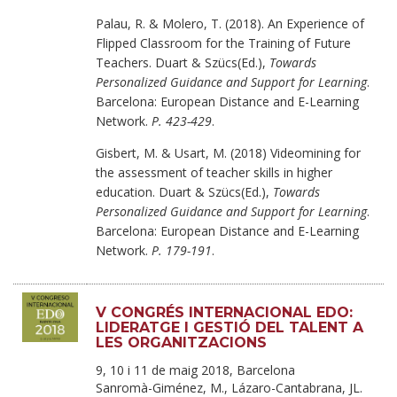
Palau, R. & Molero, T. (2018). An Experience of
Flipped Classroom for the Training of Future
Teachers. Duart & Szücs(Ed.),
Towards
Personalized Guidance and Support for Learning
.
Barcelona: European Distance and E-Learning
Network.
P. 423-429
.
Gisbert, M. & Usart, M. (2018) Videomining for
the assessment of teacher skills in higher
education. Duart & Szücs(Ed.),
Towards
Personalized Guidance and Support for Learning
.
Barcelona: European Distance and E-Learning
Network.
P. 179-191
.
V CONGRÉS INTERNACIONAL EDO:
LIDERATGE I GESTIÓ DEL TALENT A
LES ORGANITZACIONS
9, 10 i 11 de maig 2018, Barcelona
Sanromà-Giménez, M., Lázaro-Cantabrana, JL.