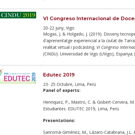
VI Congreso Internacional de Docen
20-22 juny, Vigo
Mogas, J. & Holgado, J. (2019). Disseny tecno
d'aprenentatge experiencial a la ciutat de Tarr
realitat virtual i podcàsting.
VI Congreso Interna
(CINDU)
. Universidad de Vigo (UVigo), Espanya. 
Edutec 2019
23- 25 Octubre, Lima, Perú
Panel of experts:
Henriquez, P., Mastro, C. & Gisbert-Cervera, M
Estudiantes. EDUTEC 2019, Lima, Perú.
Presentations:
Sanromà-Giménez, M., Lázaro-Catabrana, J.L. &