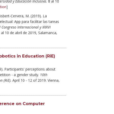
ersidad y Educación Inclusiva.
8 al 10
tion
]
isbert-Cervera, M. (2019). La
ectual: App para facilitar las tareas
I Congreso Internacional y XXXVI
 al 10 de abril de 2019, Salamanca,
botics in Education (RiE)
9). Participants' perceptions about
tition - a gender study.
10th
n (RiE).
April 10 - 12 of 2019. Vienna,
nference on Computer