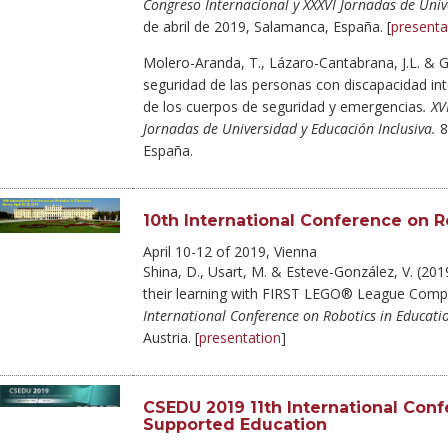
Congreso Internacional y XXXVI Jornadas de Univ
de abril de 2019, Salamanca, España. [
presenta
Molero-Aranda, T., Lázaro-Cantabrana, J.L. & G
seguridad de las personas con discapacidad intel
de los cuerpos de seguridad y emergencias
.
XV
Jornadas de Universidad y Educación Inclusiva.
8
España.
10th International Conference on Ro
April 10-12 of 2019, Vienna
Shina, D., Usart, M. & Esteve-González, V. (201
their learning with FIRST LEGO® League Compe
International Conference on Robotics in Educatio
Austria. [
presentation
]
CSEDU 2019 11th International Co
Supported Education