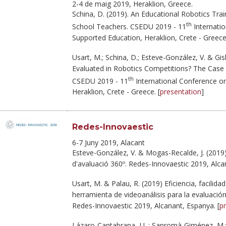
2-4 de maig 2019, Heraklion, Greece.
Schina, D. (2019). An Educational Robotics Tra
th
School Teachers. CSEDU 2019 - 11
Internati
Supported Education, Heraklion, Crete - Greece.
Usart, M.; Schina, D.; Esteve-González, V. & Gis
Evaluated in Robotics Competitions? The Case
th
CSEDU 2019 - 11
International Conference o
Heraklion, Crete - Greece. [
presentation
]
Redes-Innovaestic
6-7 Juny 2019, Alacant
Esteve-González, V. & Mogas-Recalde, J. (2019)
d'avaluació 360º. Redes-Innovaestic 2019, Alca
Usart, M. & Palau, R. (2019) Eficiencia, facilida
herramienta de videoanálisis para la evaluació
Redes-Innovaestic 2019, Alcanant, Espanya. [
p
Lázaro-Cantabrana, J.L.; Sanromà-Giménez, M.