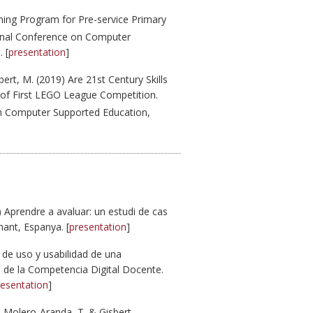
ining Program for Pre-service Primary
onal Conference on Computer
 [
presentation
]
bert, M. (2019) Are 21st Century Skills
 of First LEGO League Competition.
n Computer Supported Education,
 Aprendre a avaluar: un estudi de cas
nant, Espanya. [
presentation
]
d de uso y usabilidad de una
n de la Competencia Digital Docente.
resentation
]
; Molero-Aranda, T. & Gisbert-