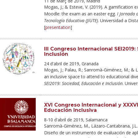
11 de Març de 2019, Madrid
Mogas, J.; & Esteve, V. (2019). A gamification e
Moodle: the exam as an easter egg.
I Jornada 
Tecnología Educativa (JIUTE)
. Universidad a Dis
[
presentation
]
III Congreso Internacional SEI2019
Inclusión
24 d'abril de 2019, Granada
Mogas, J.; Palau, R.; Sanromà-Giménez, M.; & L
an inclusive space to attend to educational dive
SEI2019: Sociedad, Educación e Inclusión
. Unive
XVI Congreso Internacional y XXXV
Educación Inclusiva
8-10 d'abril de 2019, Salamanca
Sanromà-Giménez, M., Lázaro-Cantabrana, J.L. 
Diseño de un instrumento de evaluación de apl