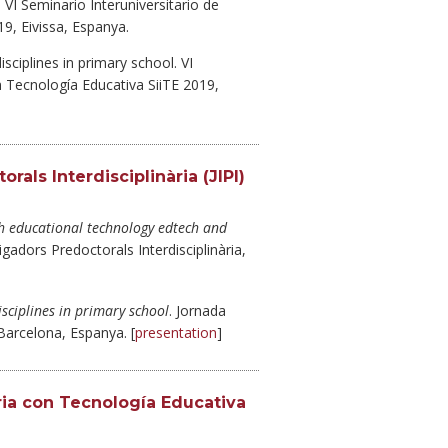
 VI Seminario Interuniversitario de
9, Eivissa, Espanya.
isciplines in primary school. VI
n Tecnología Educativa SiiTE 2019,
rals Interdisciplinària (JIPI)
th educational technology
edtech and
igadors Predoctorals Interdisciplinària,
sciplines in primary school
. Jornada
 Barcelona, Espanya. [
presentation
]
ria con Tecnología Educativa