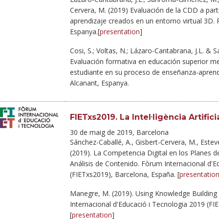
Cervera, M. (2019) Evaluación de la CDD a parti
aprendizaje creados en un entorno virtual 3D. 
Espanya.[
presentation
]
Cosi, S.; Voltas, N.; Lázaro-Cantabrana, J.L. 
Evaluación formativa en educación superior med
estudiante en su proceso de enseñanza-aprend
Alcanant, Espanya.
FIETxs2019. La Intel·ligència Artifici
30 de maig de 2019, Barcelona
Sánchez-Caballé, A., Gisbert-Cervera, M., Estev
(2019). La Competencia Digital en los Planes d
Análisis de Contenido. Fòrum Internacional d'E
(FIETxs2019), Barcelona, España. [
presentatio
Manegre, M. (2019). Using Knowledge Buildin
Internacional d'Educació i Tecnologia 2019 (FI
[
presentation
]