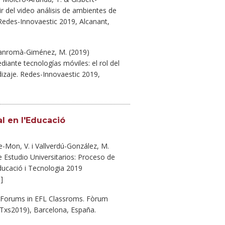
r del video análisis de ambientes de
Redes-Innovaestic 2019, Alcanant,
& Sanromà-Giménez, M. (2019)
iante tecnologías móviles: el rol del
izaje. Redes-Innovaestic 2019,
al en l'Educació
e-Mon, V. i Vallverdú-González, M.
e Estudio Universitarios: Proceso de
ducació i Tecnologia 2019
n
]
g Forums in EFL Classroms. Fòrum
ETxs2019), Barcelona, España.